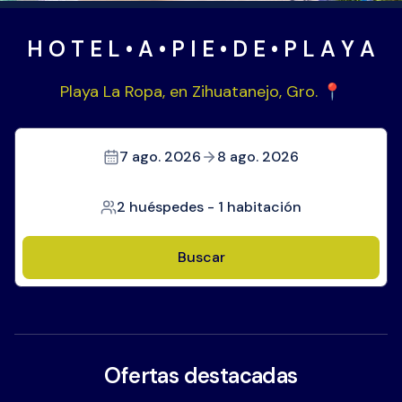
H O T E L • A • P I E • D E • P L A Y A
Playa La Ropa, en Zihuatanejo, Gro. 📍
7 ago. 2026
8 ago. 2026
2 huéspedes
-
1 habitación
Buscar
Ofertas destacadas