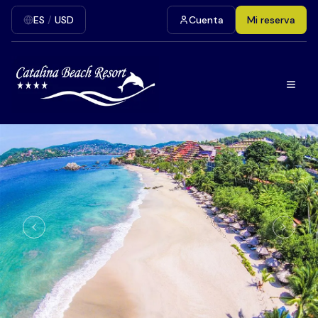
ES
/
USD
Cuenta
Mi reserva