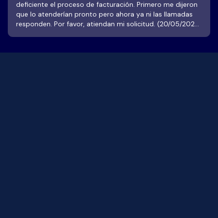
deficiente el proceso de facturación. Primero me dijeron
que lo atenderían pronto pero ahora ya ni las llamadas
responden. Por favor, atiendan mi solicitud. (20/05/2026)
------ Disfruté mucho mis vacaciones aquí. Es un lugar
excelente, con bellos espacios y excelentes servicios. El
personal es muy amable y más que hacer su trabajo te
hace sentir muy querido y disfrutas de todo. Todo es
muy limpio y funciona bien. Solo tengo el detalle de
"pet-friendly". Afortunadamente no llevé a mis amigos
perrunos, pues con tantas prohibiciones hubiese sido
muy frustrante. No es apto para ellos, pues no pueden
andar libres como uno desea y como otros hoteles o
espacios sí lo permiten y hasta alberca para ellos hay. La
comida también aquí es muy buena y con precios
accesibles. Regresaré, pero sin mis perrunos.