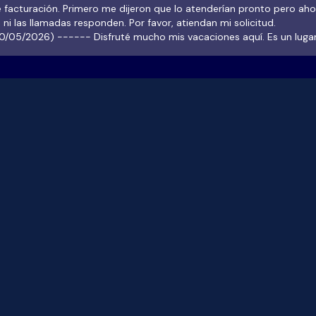
ción. Primero me dijeron que lo atenderían pronto pero ahora
 ni las llamadas responden. Por favor, atiendan mi solicitud.
6) ------ Disfruté mucho mis vacaciones aquí. Es un lugar
celente, con bellos espacios y excelentes servicios. El personal es
y amable y más que hacer su trabajo te hace sentir muy querido y
sfrutas de todo. Todo es muy limpio y funciona bien. Solo tengo el
talle de "pet-friendly". Afortunadamente no llevé a mis amigos
rrunos, pues con tantas prohibiciones hubiese sido muy frustrante.
 es apto para ellos, pues no pueden andar libres como uno desea 
mo otros hoteles o espacios sí lo permiten y hasta alberca para ell
y. La comida también aquí es muy buena y con precios accesibles.
gresaré, pero sin mis perrunos.